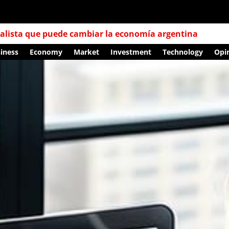
Miley, el anarcocapitalista que puede cambiar la economía argentina
iness
Economy
Market
Investment
Technology
Opi