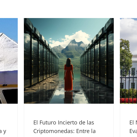
El No Respaldo a Biden:
Ma
Evaluando la Economía
Po