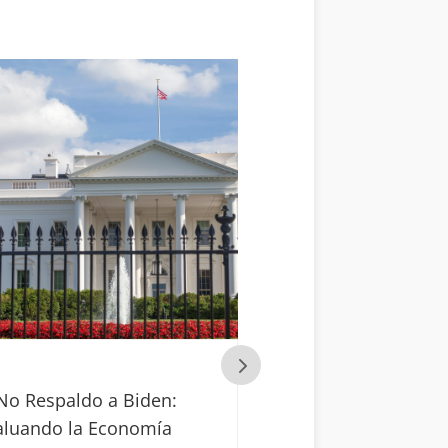
dagascar: Un Escenario
UE-Mercosur Acue
lítico en Constante
Pausa