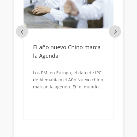
El año nuevo Chino marca
La vi
la Agenda
País
de l
a
euro
Los PMI en Europa, el dato de IPC
o
de Alemania y el Año Nuevo chino
marcan la agenda. En el mundo...