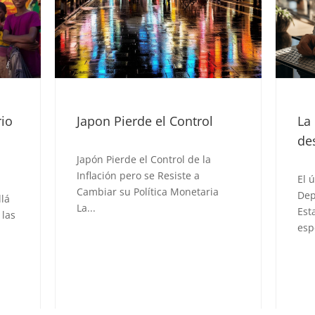
La Inflación en EE.UU se
FO
desacelera
ec
su
El último informe del
Departamento de Trabajo de
El 
Estados Unidos trae noticias
de 
esperanzadoras sobre...
Mar
un..