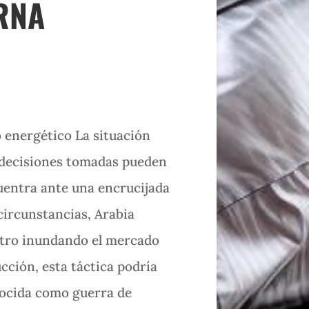
RNA
o energético La situación
s decisiones tomadas pueden
uentra ante una encrucijada
 circunstancias, Arabia
istro inundando el mercado
cción, esta táctica podría
onocida como guerra de