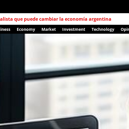
talista que puede cambiar la economía argentina
iness
Economy
Market
Investment
Technology
Opi