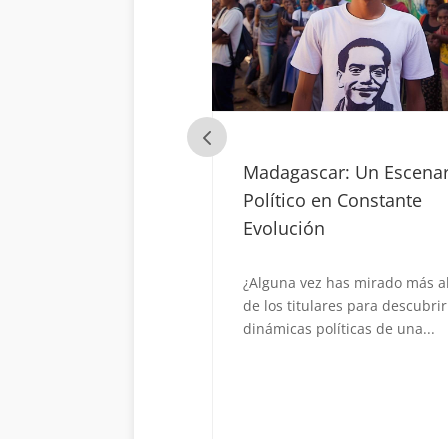
car: Un Escenario
Japon Pierde el Control
 en Constante
ón
Japón Pierde el Control de la
Inflación pero se Resiste a
Cambiar su Política Monetaria
ez has mirado más allá
La...
ulares para descubrir las
políticas de una...