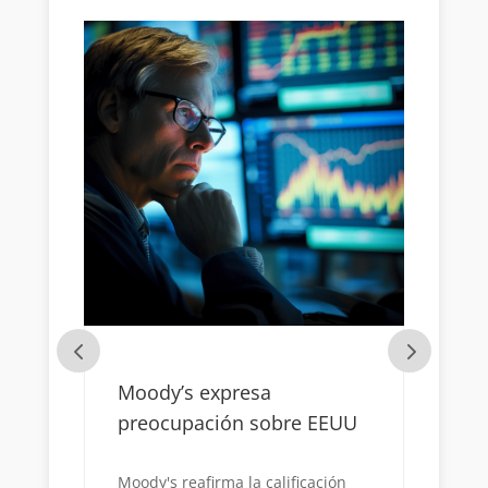
Moody’s expresa
Mil
 la
preocupación sobre EEUU
qu
ec
Moody's reafirma la calificación