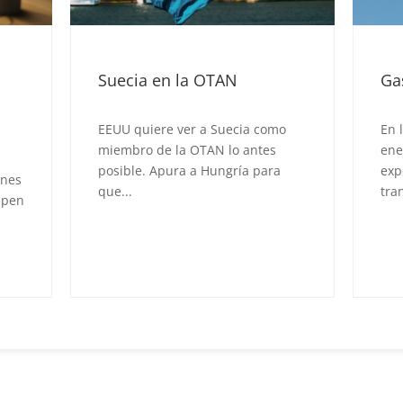
Gas Natural en China
Tr
im
Ch
o
En los últimos años, el mercado
energético global ha
experimentado
We 
transformaciones...
por
Chi