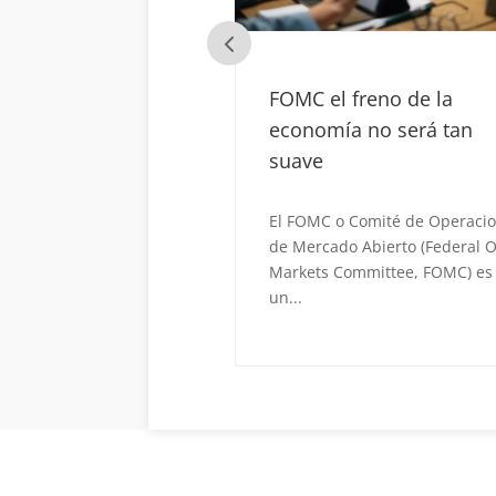
freno de la
Suecia en la OTAN
a no será tan
EEUU quiere ver a Suecia com
miembro de la OTAN lo antes
posible. Apura a Hungría para
 Comité de Operaciones
que...
o Abierto (Federal Open
ommittee, FOMC) es