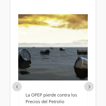
a
La OPEP pierde contra los
Te
Precios del Petrolio
Me