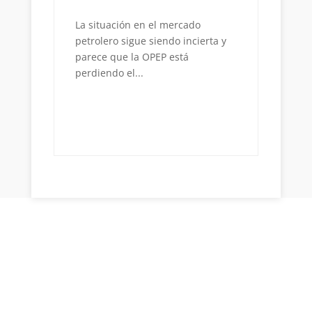
Re
Inf
La situación en el mercado
ndo
petrolero sigue siendo incierta y
11
parece que la OPEP está
En 
perdiendo el...
afe
una
Dep