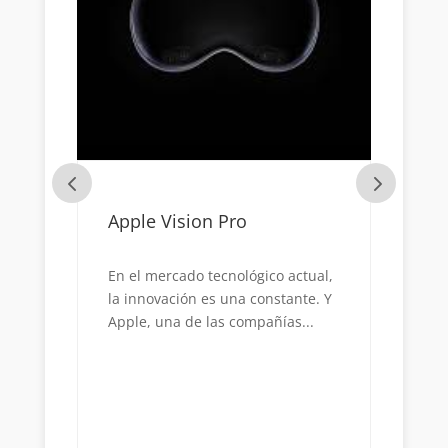
ta
Apple Vision Pro
La
Tr
En el mercado tecnológico actual,
la innovación es una constante. Y
J P
Apple, una de las compañías...
pro
eco
mía
cre