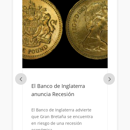
El Banco de Inglaterra
Appl
anuncia Recesión
Duran
rd
cada 
El Banco de Inglaterra advierte
cómo 
que Gran Bretaña se encuentra
tecnol
en riesgo de una recesión
económica...